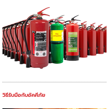
วิธีรับมือกับอัคคีภัย