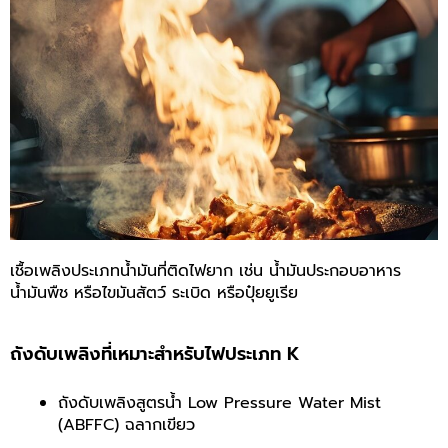
เชื้อเพลิงประเภทน้ำมันที่ติดไฟยาก เช่น น้ำมันประกอบอาหาร
น้ำมันพืช หรือไขมันสัตว์
ระเบิด หรือปุ๋ยยูเรีย
ถังดับเพลิงที่เหมาะสำหรับไฟประเภท K
ถังดับเพลิงสูตรน้ำ Low Pressure Water Mist
(ABFFC) ฉลากเขียว