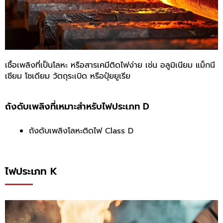
เชื้อเพลิงที่เป็นโลหะ หรือสารเคมีติดไฟง่าย เช่น อลูมิเนียม แม็กนี
เซียม โซเดียม วัตถุระเบิด หรือปุ๋ยยูเรีย
ถังดับเพลิงที่เหมาะสำหรับไฟประเภท D
ถังดับเพลิงโลหะติดไฟ Class D
ไฟประเภท K