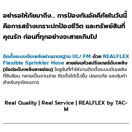
อย่ารอให้ภัยมาถึง… การป้องกันอัคคีภัยในวันนี้
คือการสร้างเกราะปกป้องชีวิต และทรัพย์สินที่
คุณรัก ก่อนที่ทุกอย่างจะสายเกินไป
ติดตั้ง
ระบบดับเพลิงผ่านมาตรฐาน
𝗨𝗟
/
𝗙𝗠
ด้วย
𝗥𝗘𝗔𝗟𝗙𝗟𝗘𝗫
𝗙𝗹𝗲𝘅𝗶𝗯𝗹𝗲
𝗦𝗽𝗿𝗶𝗻𝗸𝗹𝗲𝗿
𝗛𝗼𝘀𝗲
สายอ่อนหัวสปริงเกอร์ดับเพลิง
(ข้อต่อดับเพลิงสายอ่อน)
โซลูชันที่ทำให้งานติดตั้งระบบดับเพลิง
ที่ซับซ้อน กลายเป็นงานง่าย ติดตั้งได้เร็วขึ้น ปลอดภัย และคุ้มค่า
สำหรับทุกโครงการ
Real Quality | Real Service | REALFLEX by TAC-
M