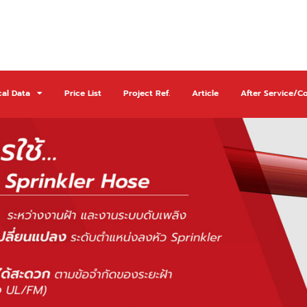
cal Data
Price List
Project Ref.
Article
After Service/C