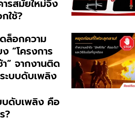
คารสมัยใหม่จึง
อกใช้?
ดล็อกความ
ี่ยง “โครงการ
าช้า” จากงานติด
้งระบบดับเพลิง
บบดับเพลิง คือ
ไร?