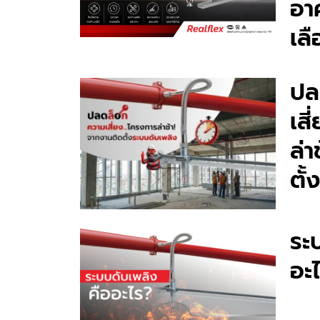
อา
เลื
ปล
เส
ล่
ตั
ระ
อะ